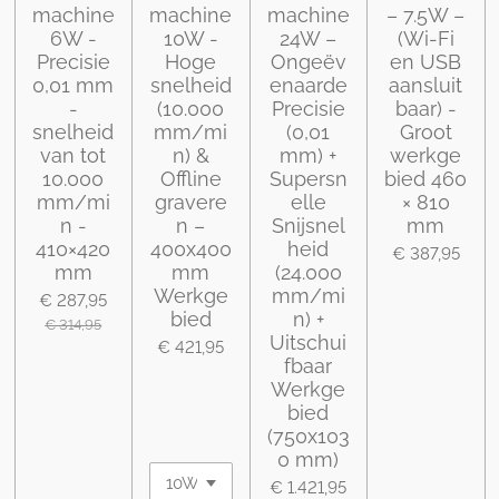
machine
machine
machine
– 7.5W –
6W -
10W -
24W –
(Wi-Fi
Precisie
Hoge
Ongeëv
en USB
0,01 mm
snelheid
enaarde
aansluit
-
(10.000
Precisie
baar) -
snelheid
mm/mi
(0,01
Groot
van tot
n) &
mm) +
werkge
10.000
Offline
Supersn
bied 460
mm/mi
gravere
elle
× 810
n -
n –
Snijsnel
mm
410×420
400x400
heid
€ 387,95
mm
mm
(24.000
Werkge
mm/mi
€ 287,95
bied
n) +
€ 314,95
Uitschui
€ 421,95
fbaar
Werkge
bied
(750x103
0 mm)
€ 1.421,95