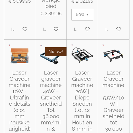
€ 5.099,95
€ 2.021,95
bied
€ 2.891,95
In winkelwagen
In winkelwagen
In winkelwagen
In winkelwa
Nieuw!
Laser
Laser
Laser
Laser
Graveer
graveer
Graveer
Graveer
machine
machine
machine
machine
10W -
40W –
20W |
-
Ultrafijn
Graveer
Diepe
5.5W/10
e details
snelheid
Sneden
W |
(0,01
Tot
(tot 12
Graveer
mm
36.000
mm in
snelheid
nauwke
mm/mi
Hout en
tot
urigheid)
n &
8 mm in
30.000