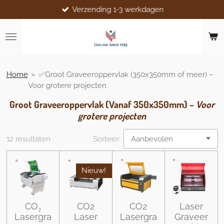
Verzending 1-3 werkdagen
Ga
direct
naar
de
hoofdinhoud
Home
»
✅Groot Graveeroppervlak (350x350mm of meer) –
Voor grotere projecten
Groot Graveeroppervlak (Vanaf 350x350mm) –
Voor
grotere projecten
12 resultaten
Sorteer:
Nieuw!
CO₂
CO2
CO2
Laser
Lasergra
Laser
Lasergra
Graveer