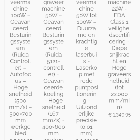
veerma
graveer
veerma
machine
chine
machine
chine
22W -
100W –
50W –
50W tot
FDA
Geavan
Geavan
100W –
Class 1
ceerd
ceerd
Duurza
veilighei
Besturin
Besturin
me en
dscertifi
gssyste
gssyste
krachtig
cering -
em
em
e
Diepe
(Ruida
(Ruida
laserbui
snijkrac
Controll
5121-
s -
ht en
er) –
controll
Laserko
Hoge
Autofoc
er) -
p met
graveers
us –
Geavan
rode
nelheid
Hoge
ceerde
puntposi
(tot
snelheid
koeling
tionerin
22.000
(500
- Hoge
g -
mm/mi
mm/s) –
snelheid
Uitzond
n)
500×700
(167
erlijke
€ 1.349,95
mm
mm/s) -
precisie
werkge
400×600
(0,01
bied
mm
mm)
werkge