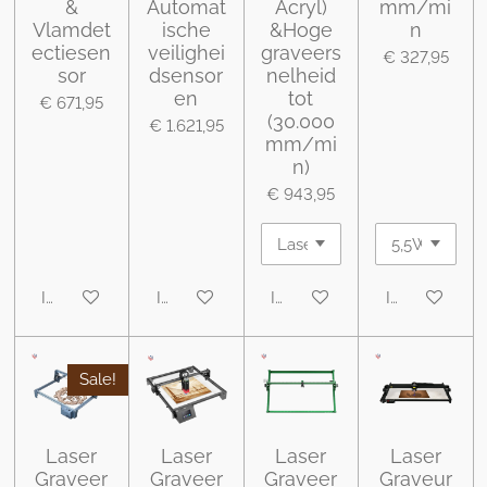
&
Automat
Acryl)
mm/mi
Vlamdet
ische
&Hoge
n
ectiesen
veilighei
graveers
€ 327,95
sor
dsensor
nelheid
en
tot
€ 671,95
(30.000
€ 1.621,95
mm/mi
n)
€ 943,95
In winkelwagen
In winkelwagen
In winkelwagen
In winkelwa
Sale!
Laser
Laser
Laser
Laser
Graveer
Graveer
Graveer
Graveur