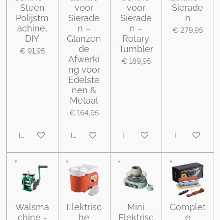
Steen
voor
voor
Sierade
Polijstm
Sierade
Sierade
n
achine,
n –
n –
€ 279,95
DIY
Glanzen
Rotary
de
Tumbler
€ 91,95
Afwerki
€ 189,95
ng voor
Edelste
nen &
Metaal
€ 164,95
In winkelwagen
In winkelwagen
In winkelwagen
In winkelwa
Walsma
Elektrisc
Mini
Complet
chine -
he
Elektrisc
e