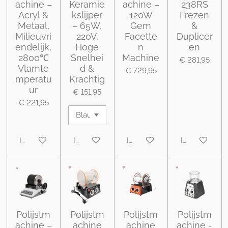
achine –
Keramie
achine –
238RS
Acryl &
kslijper
120W
Frezen
Metaal,
– 65W,
Gem
&
Milieuvri
220V,
Facette
Duplicer
endelijk,
Hoge
n
en
2800℃
Snelhei
Machine
€ 281,95
Vlamte
d &
€ 729,95
mperatu
Krachtig
ur
€ 151,95
€ 221,95
In winkelwagen
In winkelwagen
In winkelwagen
In winkelwa
Polijstm
Polijstm
Polijstm
Polijstm
achine –
achine
achine
achine -