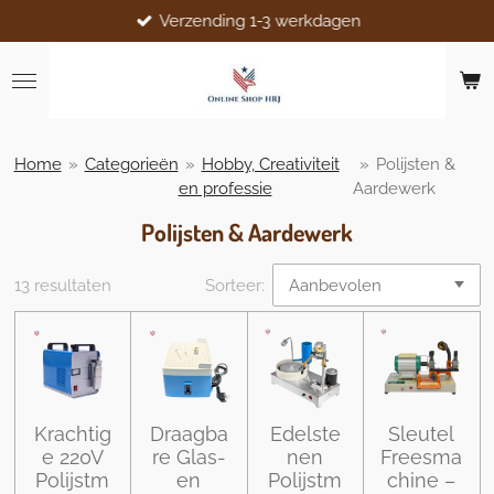
Verzending 1-3 werkdagen
Ga
direct
naar
de
hoofdinhoud
Home
»
Categorieën
»
Hobby, Creativiteit
»
Polijsten &
en professie
Aardewerk
Polijsten & Aardewerk
13 resultaten
Sorteer:
Krachtig
Draagba
Edelste
Sleutel
e 220V
re Glas-
nen
Freesma
Polijstm
en
Polijstm
chine –