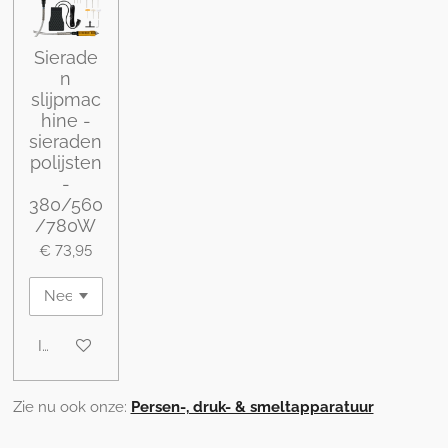
Sierade
n
slijpmac
hine -
sieraden
polijsten
-
380/560
/780W
€ 73,95
In winkelwagen
Zie nu ook onze:
Persen-, druk- & smeltapparatuur