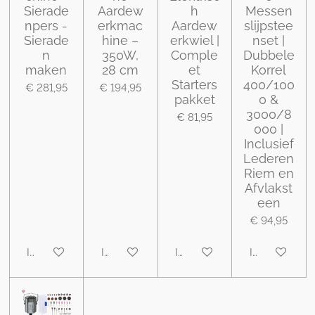
Sierade
Aardew
h
Messen
npers -
erkmac
Aardew
slijpstee
Sierade
hine –
erkwiel |
nset |
n
350W,
Comple
Dubbele
maken
28 cm
et
Korrel
Starters
400/100
€ 281,95
€ 194,95
pakket
0 &
3000/8
€ 81,95
000 |
Inclusief
Lederen
Riem en
Afvlakst
een
€ 94,95
In winkelwagen
In winkelwagen
In winkelwagen
In winkelwa