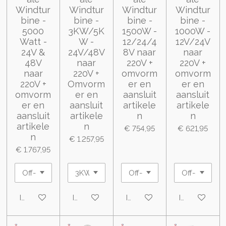
Windtur
Windtur
Windtur
Windtur
bine -
bine -
bine -
bine -
5000
3KW/5K
1500W -
1000W -
Watt -
W -
12/24/4
12V/24V
24V &
24V/48V
8V naar
naar
48V
naar
220V +
220V +
naar
220V +
omvorm
omvorm
220V +
Omvorm
er en
er en
omvorm
er en
aansluit
aansluit
er en
aansluit
artikele
artikele
aansluit
artikele
n
n
artikele
n
€ 754,95
€ 621,95
n
€ 1.257,95
€ 1.767,95
In winkelwagen
In winkelwagen
In winkelwagen
In winkelwa