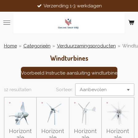
Verzending 1-3 werkdagen
Ga
direct
naar
de
hoofdinhoud
Home
»
Categorieën
»
Verduurzamingsproducten
»
Windtu
Windturbines
Voorbeeld Instructie aansluiting windturbine
12 resultaten
Sorteer:
Horizont
Horizont
Horizont
Horizont
ale
ale
ale
ale