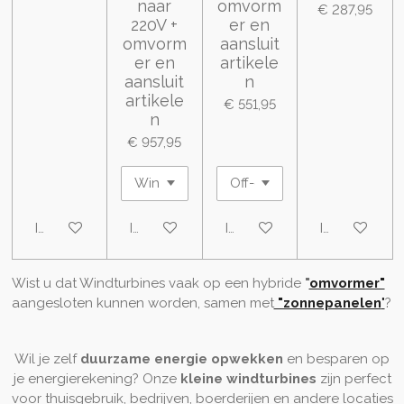
naar
omvorm
€ 287,95
220V +
er en
omvorm
aansluit
er en
artikele
aansluit
n
artikele
€ 551,95
n
€ 957,95
In winkelwagen
In winkelwagen
In winkelwagen
In winkelwa
Wist u dat Windturbines vaak op een hybride
"
omvormer"
aangesloten kunnen worden, samen met
"zonnepanelen
"
?
Wil je zelf
duurzame energie opwekken
en besparen op
je energierekening? Onze
kleine windturbines
zijn perfect
voor thuisgebruik, bedrijven, boerderijen en andere locaties