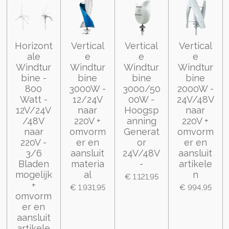
Horizont
Vertical
Vertical
Vertical
ale
e
e
e
Windtur
Windtur
Windtur
Windtur
bine -
bine
bine
bine
800
3000W -
3000/50
2000W -
Watt -
12/24V
00W -
24V/48V
12V/24V
naar
Hoogsp
naar
/48V
220V +
anning
220V +
naar
omvorm
Generat
omvorm
220V -
er en
or
er en
3/6
aansluit
24V/48V
aansluit
Bladen
materia
-
artikele
mogelijk
al
n
€ 1.121,95
+
€ 1.931,95
€ 994,95
omvorm
er en
aansluit
artikele