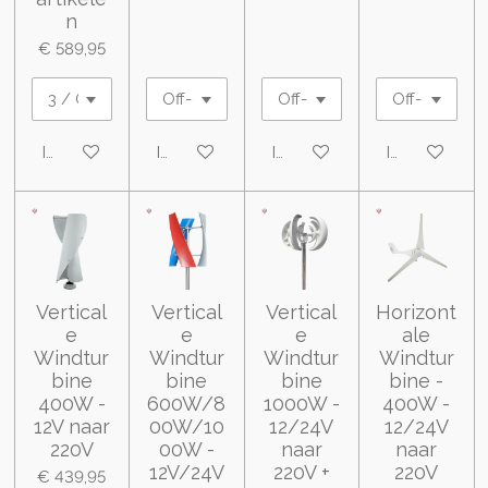
n
€ 589,95
In winkelwagen
In winkelwagen
In winkelwagen
In winkelwa
Vertical
Vertical
Vertical
Horizont
e
e
e
ale
Windtur
Windtur
Windtur
Windtur
bine
bine
bine
bine -
400W -
600W/8
1000W -
400W -
12V naar
00W/10
12/24V
12/24V
220V
00W -
naar
naar
12V/24V
220V +
220V
€ 439,95