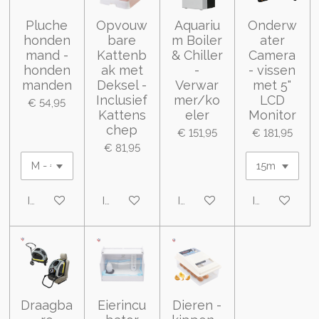
Pluche
Opvouw
Aquariu
Onderw
honden
bare
m Boiler
ater
mand -
Kattenb
& Chiller
Camera
honden
ak met
-
- vissen
manden
Deksel -
Verwar
met 5"
Inclusief
mer/ko
LCD
€ 54,95
Kattens
eler
Monitor
chep
€ 151,95
€ 181,95
€ 81,95
In winkelwagen
In winkelwagen
In winkelwagen
In winkelwa
Draagba
Eierincu
Dieren -