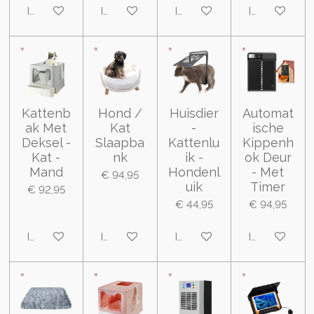
In winkelwagen
In winkelwagen
In winkelwagen
In winkelwa
Kattenb
Hond /
Huisdier
Automat
ak Met
Kat
-
ische
Deksel -
Slaapba
Kattenlu
Kippenh
Kat -
nk
ik -
ok Deur
Mand
Hondenl
- Met
€ 94,95
uik
Timer
€ 92,95
€ 44,95
€ 94,95
In winkelwagen
In winkelwagen
In winkelwagen
In winkelwa