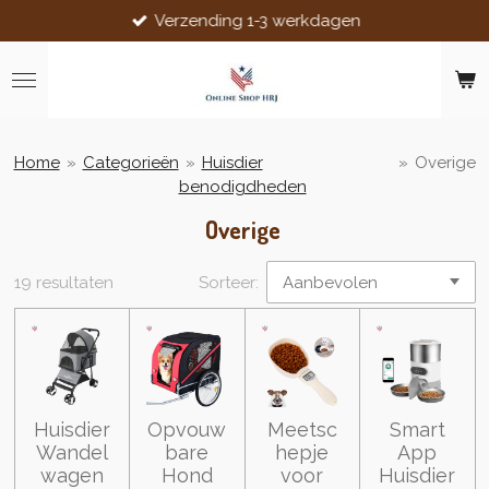
Verzending 1-3 werkdagen
Ga
direct
naar
de
hoofdinhoud
Home
»
Categorieën
»
Huisdier
»
Overige
benodigdheden
Overige
19 resultaten
Sorteer:
Huisdier
Opvouw
Meetsc
Smart
Wandel
bare
hepje
App
wagen
Hond
voor
Huisdier