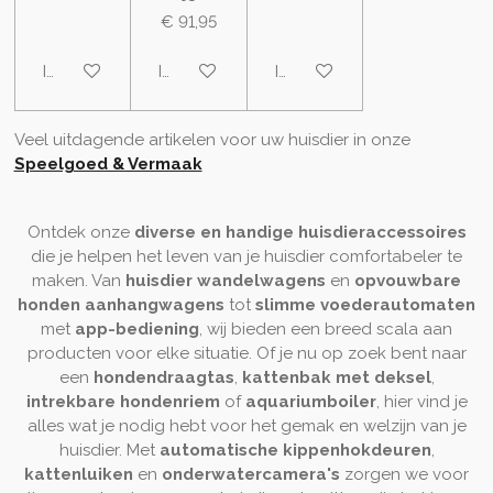
€ 91,95
In winkelwagen
In winkelwagen
In winkelwagen
Veel uitdagende artikelen voor uw huisdier in onze
Speelgoed & Vermaak
Ontdek onze
diverse en handige huisdieraccessoires
die je helpen het leven van je huisdier comfortabeler te
maken. Van
huisdier wandelwagens
en
opvouwbare
honden aanhangwagens
tot
slimme voederautomaten
met
app-bediening
, wij bieden een breed scala aan
producten voor elke situatie. Of je nu op zoek bent naar
een
hondendraagtas
,
kattenbak met deksel
,
intrekbare hondenriem
of
aquariumboiler
, hier vind je
alles wat je nodig hebt voor het gemak en welzijn van je
huisdier. Met
automatische kippenhokdeuren
,
kattenluiken
en
onderwatercamera's
zorgen we voor