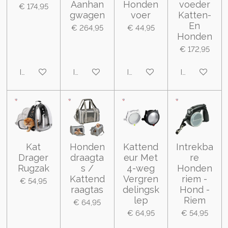
Aanhan
Honden
voeder
€ 174,95
gwagen
voer
Katten-
En
€ 264,95
€ 44,95
Honden
€ 172,95
In winkelwagen
In winkelwagen
In winkelwagen
In winkelwa
Kat
Honden
Kattend
Intrekba
Drager
draagta
eur Met
re
Rugzak
s /
4-weg
Honden
Kattend
Vergren
riem -
€ 54,95
raagtas
delingsk
Hond -
lep
Riem
€ 64,95
€ 64,95
€ 54,95