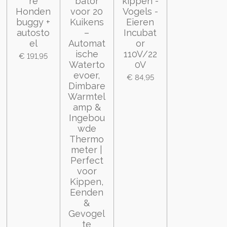
re
bator
kippen -
Honden
voor 20
Vogels -
buggy +
Kuikens
Eieren
autosto
–
Incubat
el
Automat
or
ische
110V/22
€ 191,95
Waterto
0V
evoer,
€ 84,95
Dimbare
Warmtel
amp &
Ingebou
wde
Thermo
meter |
Perfect
voor
Kippen,
Eenden
&
Gevogel
te