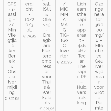
GPS
erdi
35L
/
Lich
Ozo
- 2-
cht
(Stil
MIG
aam
nge
assi
-
&
MM
sthe
nera
g –
10/2
Olie
A
rapi
tor
40
0/3
vrij)
MA
e
36.0
Min
0L
-
G
app
00
Vlie
Dra
TIG-
araa
mg/
€ 74,95
gtijd
agb
160
t -
u –
, 6
are
C
448
Effe
km
Fluis
Inve
kHz
ctie
Ber
terc
rter
Tec
ve
eik
omp
ar
Geu
€ 231,95
&
ress
The
rver
Obs
or
rapi
wijd
take
voor
e RF
eraa
lver
Thui
–
r
mijdi
s &
Huid
voor
ng
Wer
vers
Grot
kpla
trak
e
€ 821,95
ats
king
Rui
,
mte
€ 321,95