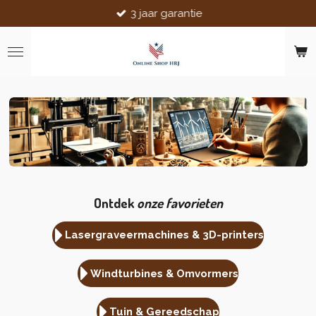
3 jaar garantie
Ga
direct
naar
de
hoofdinhoud
Ontdek
onze
favoriete
n
Lasergraveermachines & 3D-printers
Windturbines & Omvormers
Tuin & Gereedschap