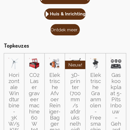
Huis & Inrichting
Ontdek meer...
Topkeuzes
Nieuw!
Hori
CO2
Elek
3D-
Elek
Gas
zont
Las
trisc
prin
trisc
koo
ale
er
he
ter
he
kpla
Win
grav
Afv
(700
Gra
at 5-
dtur
eer
oer
mm
anm
Pits
bine
mac
Rein
/s
olen
Inbo
-
hine
iger-
afdr
-
uw
3K
60
Bag
uks
Free
–
W/5
W
ger
nelh
sma
Geh
KW
tot
mac
eid)
chin
ard