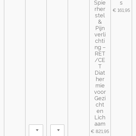
Spie
s
rher
€ 161,95
stel
&
Pijn
verli
chti
ng –
RET
/CE
T
Diat
her
mie
voor
Gezi
cht
en
Lich
aam
€ 821,95