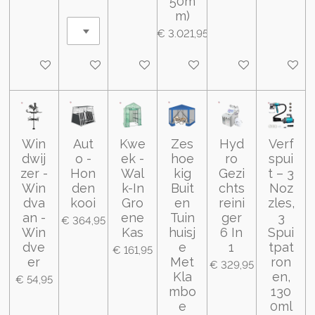
50m
m)
€ 3.021,95
In winkelwagen
In winkelwagen
In winkelwagen
In winkelwagen
In winkelwagen
In wink
Win
Aut
Kwe
Zes
Hyd
Verf
dwij
o -
ek -
hoe
ro
spui
zer -
Hon
Wal
kig
Gezi
t – 3
Win
den
k-In
Buit
chts
Noz
dva
kooi
Gro
en
reini
zles,
an -
ene
Tuin
ger
3
€ 364,95
Win
Kas
huisj
6 In
Spui
dve
e
1
tpat
€ 161,95
er
Met
ron
€ 329,95
Kla
en,
€ 54,95
mbo
130
e
0ml