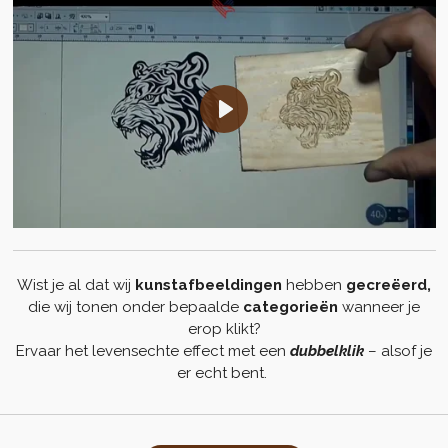
P
l
a
y
Wist je al dat wij
kunstafbeeldingen
hebben
gecreëerd,
die wij tonen onder bepaalde
categorieën
wanneer je
erop klikt?
Ervaar het levensechte effect met een
dubbelklik
– alsof je
er echt bent.