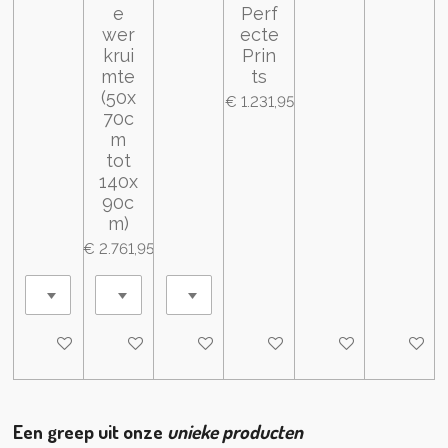
e
Perf
wer
ecte
krui
Prin
mte
ts
(50x
€ 1.231,95
70c
m
tot
140x
90c
m)
€ 2.761,95
In winkelwagen
In winkelwagen
In winkelwagen
In winkelwagen
In winkelwagen
In wink
Een greep uit onze
unieke
producten