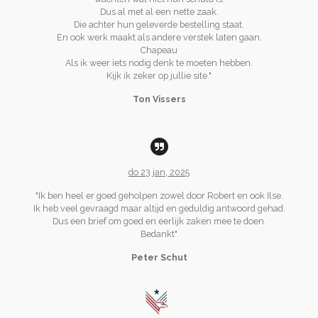
Dus al met al een nette zaak.
Die achter hun geleverde bestelling staat.
En ook werk maakt als andere verstek laten gaan.
Chapeau
Als ik weer iets nodig denk te moeten hebben.
Kijk ik zeker op jullie site."
Ton Vissers
do 23 jan, 2025
"Ik ben heel er goed geholpen zowel door Robert en ook Ilse.
Ik heb veel gevraagd maar altijd en geduldig antwoord gehad.
Dus een brief om goed en eerlijk zaken mee te doen.
Bedankt"
Peter Schut