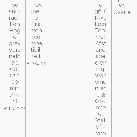
pe
Flex
e
en
snijk
ibel
360°
€ 381,95
rach
e
Nive
t en
Fila
lleer
Hog
men
Tool
e
tco
met
grav
mpa
Afst
eers
tibili
and
nelh
teit
sbe
eid
dien
€ 764,95
(tot
ing,
22.0
Wan
00
dmo
mm
ntag
/mi
e &
n)
Opti
one
€ 1.349,95
el
Stati
ef –
Voo