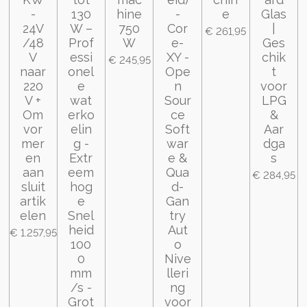
-
130
hine
-
e
Glas
24V
W –
750
Cor
|
€ 261,95
/48
Prof
W
e-
Ges
V
essi
XY -
chik
€ 245,95
naar
onel
Ope
t
220
e
n
voor
V +
wat
Sour
LPG
Om
erko
ce
&
vor
elin
Soft
Aar
mer
g -
war
dga
en
Extr
e &
s
aan
eem
Qua
€ 284,95
sluit
hog
d-
artik
e
Gan
elen
Snel
try
heid
Aut
€ 1.257,95
100
o
0
Nive
mm
lleri
/s -
ng
Grot
voor