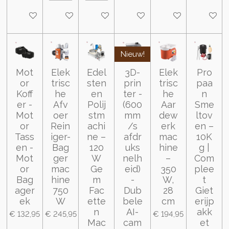
In winkelwagen
In winkelwagen
In winkelwagen
In winkelwagen
In winkelwagen
In wink
Nieuw!
Mot
Elek
Edel
3D-
Elek
Pro
or
trisc
sten
prin
trisc
paa
Koff
he
en
ter -
he
n
er -
Afv
Polij
(600
Aar
Sme
Mot
oer
stm
mm
dew
ltov
or
Rein
achi
/s
erk
en –
Tass
iger-
ne –
afdr
mac
10K
en -
Bag
120
uks
hine
g |
Mot
ger
W
nelh
–
Com
or
mac
Ge
eid)
350
plee
Bag
hine
m
-
W,
t
ager
750
Fac
Dub
28
Giet
ek
W
ette
bele
cm
erijp
n
AI-
akk
€ 132,95
€ 245,95
€ 194,95
Mac
cam
et