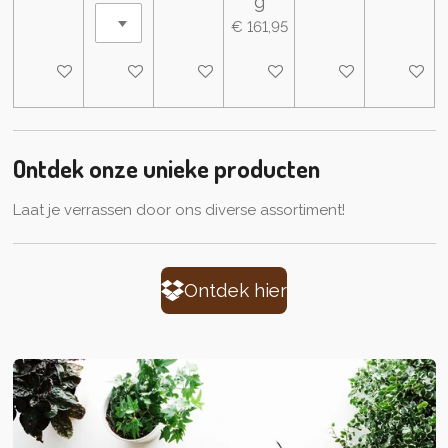
g
€ 161,95
In winkelwagen
In winkelwagen
In winkelwagen
In winkelwagen
In winkelwagen
In wink
Ontdek onze unieke producten
Laat je verrassen door ons diverse assortiment!
Ontdek hier