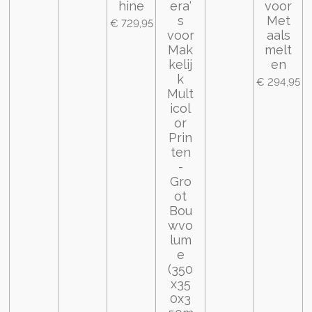
hine
era'
voor
s
Met
€ 729,95
voor
aals
Mak
melt
kelij
en
k
€ 294,95
Mult
icol
or
Prin
ten
-
Gro
ot
Bou
wvo
lum
e
(350
x35
0x3