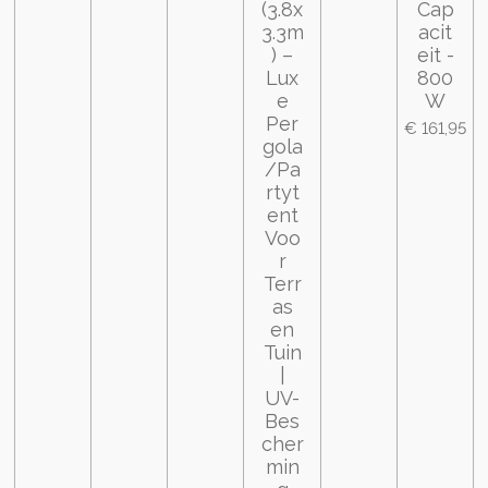
(3.8x
Cap
3.3m
acit
) –
eit -
Lux
800
e
W
Per
€ 161,95
gola
/Pa
rtyt
ent
Voo
r
Terr
as
en
Tuin
|
UV-
Bes
cher
min