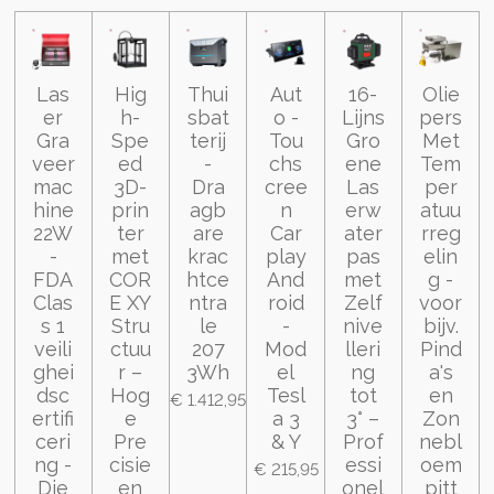
Las
Hig
Thui
Aut
16-
Olie
er
h-
sbat
o -
Lijns
pers
Gra
Spe
terij
Tou
Gro
Met
veer
ed
-
chs
ene
Tem
mac
3D-
Dra
cree
Las
per
hine
prin
agb
n
erw
atuu
22W
ter
are
Car
ater
rreg
-
met
krac
play
pas
elin
FDA
COR
htce
And
met
g -
Clas
E XY
ntra
roid
Zelf
voor
s 1
Stru
le
-
nive
bijv.
veili
ctuu
207
Mod
lleri
Pind
ghei
r –
3Wh
el
ng
a's
dsc
Hog
Tesl
tot
en
€ 1.412,95
ertifi
e
a 3
3° –
Zon
ceri
Pre
& Y
Prof
nebl
ng -
cisie
essi
oem
€ 215,95
Die
en
onel
pitt