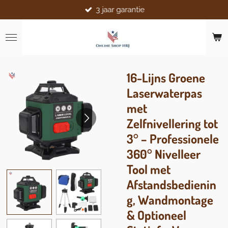
3 jaar garantie
Ga
direct
naar
de
hoofdinhoud
16-Lijns Groene
Laserwaterpas
met
Zelfnivellering tot
3° – Professionele
360° Nivelleer
Tool met
Afstandsbedienin
g, Wandmontage
& Optioneel