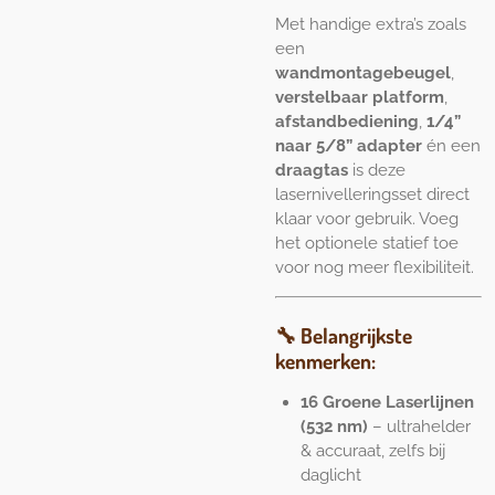
Met handige extra’s zoals
een
wandmontagebeugel
,
verstelbaar platform
,
afstandbediening
,
1/4”
naar 5/8” adapter
én een
draagtas
is deze
lasernivelleringsset direct
klaar voor gebruik. Voeg
het optionele statief toe
voor nog meer flexibiliteit.
🔧
Belangrijkste
kenmerken:
16 Groene Laserlijnen
(532 nm)
– ultrahelder
& accuraat, zelfs bij
daglicht