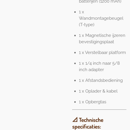
batterijen (1200 mAh)
1 x
Wandmontagebeugel
(T-type)
1 x Magnetische ijzeren
bevestigingsplaat
1 x Verstelbaar platform
1 x 1/4 inch naar 5/8
inch adapter
1 x Afstandsbediening
1 x Oplader & kabel
1 x Opbergtas
📐
Technische
specificaties: