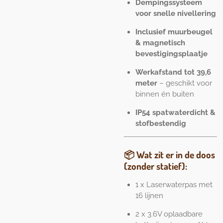
Dempingssysteem
voor snelle nivellering
Inclusief muurbeugel
& magnetisch
bevestigingsplaatje
Werkafstand tot 39,6
meter
– geschikt voor
binnen én buiten
IP54 spatwaterdicht &
stofbestendig
📦
Wat zit er in de doos
(zonder statief):
1 x Laserwaterpas met
16 lijnen
2 x 3.6V oplaadbare