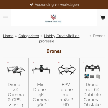
Verzending 1-3 werkdagen
Ga
direct
naar
de
hoofdinhoud
Home
»
Categorieën
»
Hobby, Creativiteit en
»
Drones
professie
Drones
Drone –
Mini
FPV-
Drone
4K
Drone –
drone
met 6K
Camera
4K
met
Dubbele
& GPS -
Camera,
1080P
Camera,
2-assig
360°
HD-
Obstake