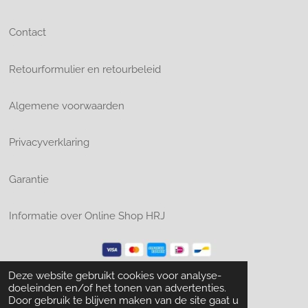
Contact
Retourformulier en retourbeleid
Algemene voorwaarden
Privacyverklaring
Garantie
Informatie over Online Shop HRJ
Deze website gebruikt cookies voor analyse-
© 2024 Online Shop HRJ
doeleinden en/of het tonen van advertenties.
Door gebruik te blijven maken van de site gaat u