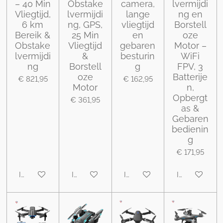
– 40 Min
Obstake
camera,
lvermijdi
Vliegtijd,
lvermijdi
lange
ng en
6 km
ng, GPS,
vliegtijd
Borstell
Bereik &
25 Min
en
oze
Obstake
Vliegtijd
gebaren
Motor –
lvermijdi
&
besturin
WiFi
ng
Borstell
g
FPV, 3
oze
Batterije
€ 821,95
€ 162,95
Motor
n,
Opbergt
€ 361,95
as &
Gebaren
bedienin
g
€ 171,95
In winkelwagen
In winkelwagen
In winkelwagen
In winkelwa