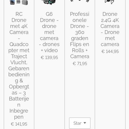
RC
G6
Professi
Drone
Drone
Drone -
onele
2.4G 4K
met 4K
drone
Drone -
Camera
Camera
met
360
- Drone
-
camera
graden
met
Quadco
- drones
Flips en
camera
pter met
+ video
Rolls +
€ 144,95
Traject
Camera
€ 139,95
Vlucht,
€ 71,95
Gebaren
bedienin
g &
Opbergt
as – 3
Batterije
n
Inbegre
pen
€ 141,95