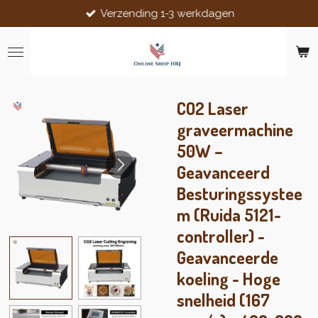
Verzending 1-3 werkdagen
Ga
direct
naar
de
hoofdinhoud
CO2 Laser
graveermachine
50W –
Geavanceerd
Besturingssystee
m (Ruida 5121-
controller) -
Geavanceerde
koeling - Hoge
snelheid (167