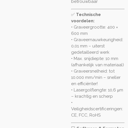
betrouwbaar
✅
Technische
voordelen:
• Graveergrootte: 400 ×
600 mm
• Graveernauwkeurigheid:
0,01 mm – uiterst
gedetailleerd werk
• Max. snijdiepte: 10 mm
(afhankelijk van materiaal)
• Graveersnelheid: tot
10.000 mm/min – sneller
en efficiënter!
• Lasergolflengte: 10,6 μm
– krachtig en scherp
•
Veiligheidscertificeringen:
CE, FCC, RoHS