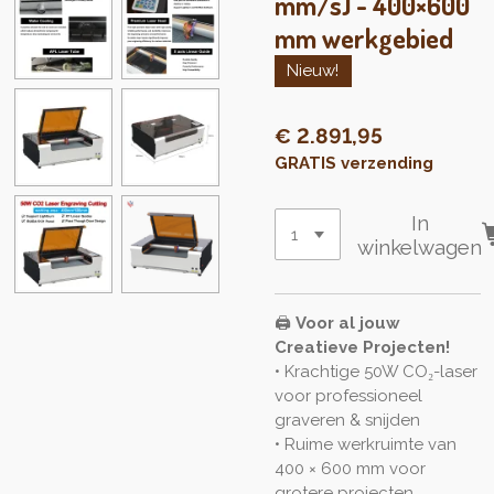
mm/s) - 400×600
mm werkgebied
Nieuw!
€ 2.891,95
GRATIS verzending
In
winkelwagen
🖨️
Voor al jouw
Creatieve Projecten!
• Krachtige 50W CO₂-laser
voor professioneel
graveren & snijden
• Ruime werkruimte van
400 × 600 mm voor
grotere projecten