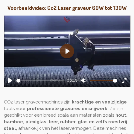
Voorbeeldvideo: Co2 Laser graveur 60W tot 130W
P
l
a
y
00:13
P
M
E
l
u
n
a
t
t
CO2 laser graveermachines zijn
krachtige en veelzijdige
tools voor
professionele gravures en snijwerk
. Ze zijn
y
e
e
geschikt voor een breed scala aan materialen zoals
hout,
r
bamboe, plexiglas, leer, rubber, glas en zelfs roestvrij
f
staal,
afhankelijk van het laservermogen. Deze machines
u