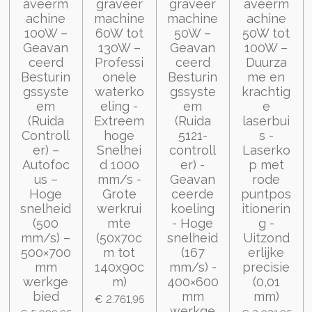
aveerm
graveer
graveer
aveerm
achine
machine
machine
achine
100W –
60W tot
50W –
50W tot
Geavan
130W –
Geavan
100W –
ceerd
Professi
ceerd
Duurza
Besturin
onele
Besturin
me en
gssyste
waterko
gssyste
krachtig
em
eling -
em
e
(Ruida
Extreem
(Ruida
laserbui
Controll
hoge
5121-
s -
er) –
Snelhei
controll
Laserko
Autofoc
d 1000
er) -
p met
us –
mm/s -
Geavan
rode
Hoge
Grote
ceerde
puntpos
snelheid
werkrui
koeling
itionerin
(500
mte
- Hoge
g -
mm/s) –
(50x70c
snelheid
Uitzond
500×700
m tot
(167
erlijke
mm
140x90c
mm/s) -
precisie
werkge
m)
400×600
(0,01
bied
mm
mm)
€ 2.761,95
werkge