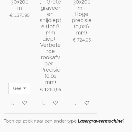
30x20c
) - Grote
30x20c
m
graveer
m -
en
Hoge
€ 1.371,95
snijdiept
precisie
e (tot 8
(0,026
mm
mm)
diep) -
€ 724,95
Verbete
rde
rookafv
oer -
Precisie
(0,01
mm)
€ 1.264,95
In winkelwagen
In winkelwagen
In winkelwagen
Toch op zoek naar een ander type
Lasergraveermachine
?