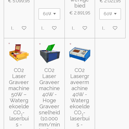
€ 5.099,95
€ 2.021,95
bied
€ 2.891,95
In winkelwagen
In winkelwagen
In winkelwagen
In winkelwa
CO2
CO2
CO2
Laser
Laser
Lasergr
Graveer
Graveer
aveerm
machine
machine
achine
50W –
40W -
40W -
Waterg
Hoge
Waterg
ekoelde
Graveer
ekoelde
CO₂-
snelheid
CO₂-
laserbui
(10.000
laserbui
s -
mm/min
s -