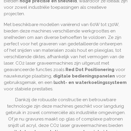
bieden
hoge precisie en snelheid
, waardoor ze ideaal zijn
l
voor zowel industriële toepassingen als creatieve
l
projecten.
s
Met beschikbare modellen variërend van 60W tot 130W,
c
bieden deze machines verschillende werkgroottes en
r
snelheden om aan diverse behoeften te voldoen. Ze zijn
e
perfect voor het graveren van gedetailleerde ontwerpen
e
of het snijden van materialen zoals hout en plexiglas, tot
n
verschillende diktes, afhankelijk van het vermogen van de
laser. CO2 laser graveermachines zijn uitgerust met
geavanceerde functies zoals
Red Dot Positionering
voor
nauwkeurige plaatsing,
digitale bedieningspanelen
voor
gebruiksgemak, en een
lucht- en waterkoelingssysteem
voor stabiele prestaties.
Dankzij de robuuste constructie en betrouwbare
technologie zijn deze machines geschikt voor langdurig
gebruik in zowel commerciële als industriële omgevingen.
Of je nu gravures maakt op glas of complexe patronen
snijdt uit acryl, deze CO2 laser graveermachines bieden