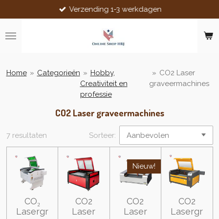
Verzending 1-3 werkdagen
Ga
direct
naar
de
hoofdinhoud
Home
»
Categorieën
»
Hobby,
»
CO2 Laser
Creativiteit en
graveermachines
professie
CO2 Laser graveermachines
7 resultaten
Sorteer:
Nieuw!
CO₂
CO2
CO2
CO2
Lasergr
Laser
Laser
Lasergr