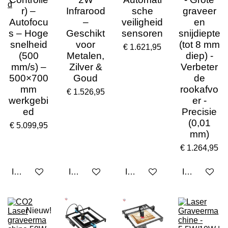
r) –
Infrarood
sche
graveer
Autofocu
–
veiligheid
en
s – Hoge
Geschikt
sensoren
snijdiepte
snelheid
voor
(tot 8 mm
€ 1.621,95
(500
Metalen,
diep) -
mm/s) –
Zilver &
Verbeter
500×700
Goud
de
mm
rookafvo
€ 1.526,95
werkgebi
er -
ed
Precisie
(0,01
€ 5.099,95
mm)
€ 1.264,95
In winkelwagen
In winkelwagen
In winkelwagen
In winkelwa
Nieuw!