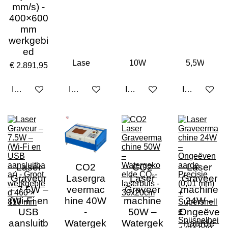
mm/s) -
400×600
mm
werkgebi
ed
€ 2.891,95
In winkelwagen
In winkelwagen
In winkelwagen
In winkelwa
Laser
CO2
CO2
Laser
Graveur
Lasergra
Laser
Graveer
– 7.5W –
veermac
Graveer
machine
(Wi-Fi en
hine 40W
machine
24W –
USB
-
50W –
Ongeëve
aansluitb
Watergek
Watergek
naarde