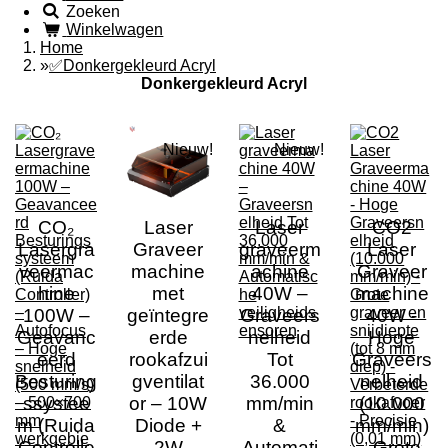
Zoeken
Winkelwagen
Home
»
✅Donkergekleurd Acryl
Donkergekleurd Acryl
Nieuw!
Nieuw!
CO₂
Laser
Laser
CO2
Lasergra
Graveer
graveerm
Laser
veermac
machine
achine
Graveer
hine
met
40W –
machine
100W –
geïntegre
Graveers
40W -
Geavanc
erde
nelheid
Hoge
eerd
rookafzui
Tot
Graveers
Besturing
gventilat
36.000
nelheid
ssystee
or – 10W
mm/min
(10.000
m (Ruida
Diode +
&
mm/min)
Controlle
2W
Automati
- Grote