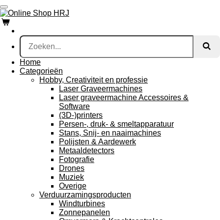
Ga
direct
naar
de
hoofdinhoud
Home
Categorieën
Hobby, Creativiteit en professie
Laser Graveermachines
Laser graveermachine Accessoires &
Software
(3D-)printers
Persen-, druk- & smeltapparatuur
Stans, Snij- en naaimachines
Polijsten & Aardewerk
Metaaldetectors
Fotografie
Drones
Muziek
Overige
Verduurzamingsproducten
Windturbines
Zonnepanelen