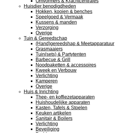
Omvormers & Krachtcentrales
Huisdier benodigdheden
Hokken, kooien & benches
Speelgoed & Vermaak
Kussens & manden
Verzorging
Overige
Tuin & Gereedschap
(Hand)gereedshap & Meetapparatuur
Grasmaaiers
Tuin(sets) & Partytenten
Barbecue & Grill
Noodpaketten & accessoires
Kweek en Verbouw
Verlichting
Kamperen
Overige
Huis & Inrichting
Thee- en koffiezetapparaten
Huishoudelijke apparaten
Kasten, Tafels & Stoelen
Keuken artikelen
Sanitair & Boilers
Verlichting
Beveiliging