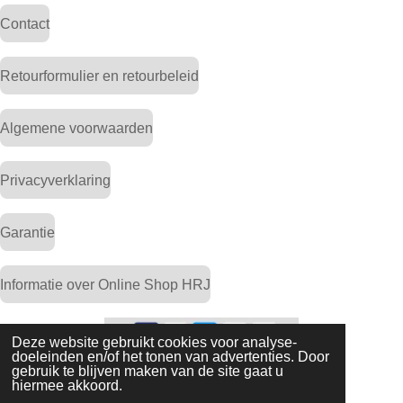
Contact
Retourformulier en retourbeleid
Algemene voorwaarden
Privacyverklaring
Garantie
Informatie over Online Shop HRJ
Deze website gebruikt cookies voor analyse-
doeleinden en/of het tonen van advertenties. Door
gebruik te blijven maken van de site gaat u
© 2024 Online Shop HRJ
hiermee akkoord.