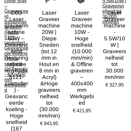
CO2
Laser
Laser
Laser
Laser
Graveer
Graveer
Graveer
graveerm
machine
machine
machine
achine
20W |
10W -
-
50W –
Diepe
Hoge
5.5W/10
Geavanc
Sneden
snelheid
W |
eerd
(tot 12
(10.000
Graveers
Besturing
mm in
mm/min)
nelheid
ssystee
Hout en
& Offline
tot
m (Ruida
8 mm in
graveren
30.000
5121-
Acryl)
–
mm/min
controller
&Hoge
400x400
€ 327,95
) -
graveers
mm
Geavanc
nelheid
Werkgebi
eerde
tot
ed
koeling -
(30.000
€ 421,95
Hoge
mm/min)
snelheid
€ 943,95
(167