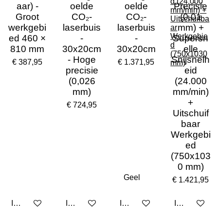
aar) -
oelde
oelde
Precisie
Groot
CO₂-
CO₂-
(0,01
werkgebi
laserbuis
laserbuis
mm) +
ed 460 ×
-
-
Supersn
810 mm
30x20cm
30x20cm
elle
- Hoge
Snijsnelh
€ 387,95
€ 1.371,95
precisie
eid
(0,026
(24.000
mm)
mm/min)
+
€ 724,95
Uitschuif
baar
Werkgebi
ed
(750x103
0 mm)
€ 1.421,95
In winkelwagen
In winkelwagen
In winkelwagen
In winkelwa