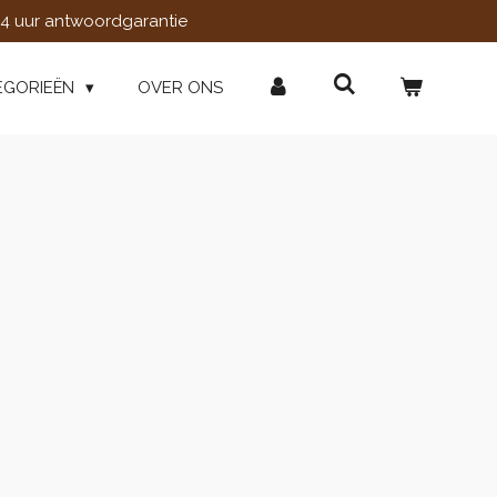
4 uur antwoordgarantie
EGORIEËN
OVER ONS