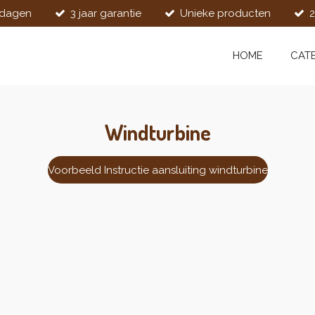
kdagen
3 jaar garantie
Unieke producten
2
HOME
CAT
Windturbine
Voorbeeld Instructie aansluiting windturbine