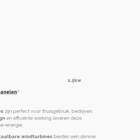
.5kw
anelen
?
es
zijn perfect voor thuisgebruik, bedrijven,
gn
en efficiënte werking leveren deze
ne-energie.
taalbare windturbines
bieden een slimme