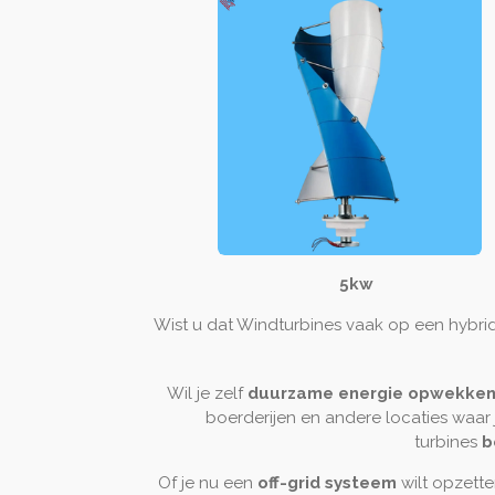
5kw
Wist u dat Windturbines vaak op een hybri
Wil je zelf
duurzame energie opwekke
boerderijen en andere locaties waar 
turbines
b
Of je nu een
off-grid systeem
wilt opzett