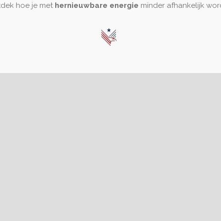
ntdek hoe je met
hernieuwbare energie
minder afhankelijk wor