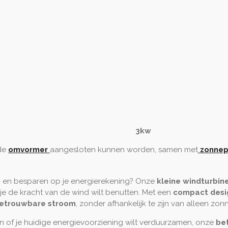
 3kw 1
de
omvormer
aangesloten kunnen worden, samen met
zonnep
n
en besparen op je energierekening? Onze
kleine windturbin
je de kracht van de wind wilt benutten. Met een
compact desi
etrouwbare stroom
, zonder afhankelijk te zijn van alleen zon
en of je huidige energievoorziening wilt verduurzamen, onze
be