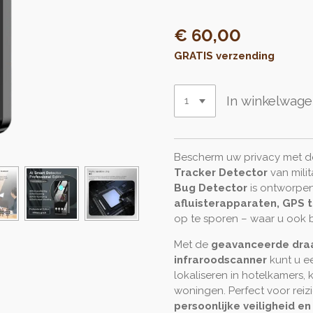
€ 60,00
GRATIS verzending
In winkelwag
Bescherm uw privacy met d
Tracker Detector
van milit
Bug Detector
is ontworpe
afluisterapparaten, GPS 
op te sporen – waar u ook 
Met de
geavanceerde draa
infraroodscanner
kunt u e
lokaliseren in hotelkamers,
woningen. Perfect voor reiz
persoonlijke veiligheid e