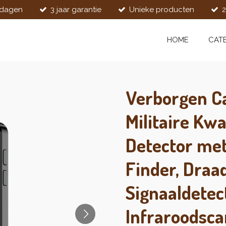
kdagen
3 jaar garantie
Unieke producten
2
HOME
CAT
Verborgen C
Militaire Kwa
Detector met
Finder, Draa
Signaaldetec
Infraroodsc