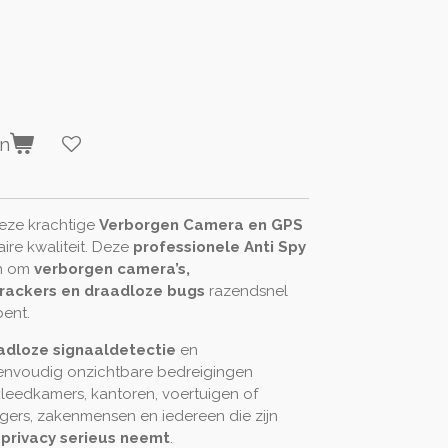
en
eze krachtige
Verborgen Camera en GPS
aire kwaliteit. Deze
professionele Anti Spy
n om
verborgen camera’s,
trackers en draadloze bugs
razendsnel
bent.
dloze signaaldetectie
en
envoudig onzichtbare bedreigingen
 kleedkamers, kantoren, voertuigen of
igers, zakenmensen en iedereen die zijn
n privacy serieus neemt
.