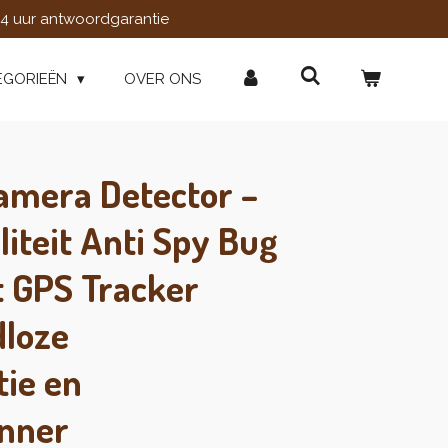
4 uur antwoordgarantie
EGORIEËN
OVER ONS
amera Detector –
liteit Anti Spy Bug
 GPS Tracker
dloze
tie en
anner