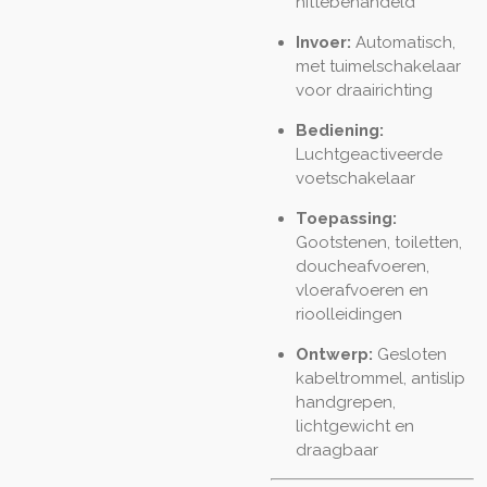
hittebehandeld
Invoer:
Automatisch,
met tuimelschakelaar
voor draairichting
Bediening:
Luchtgeactiveerde
voetschakelaar
Toepassing:
Gootstenen, toiletten,
doucheafvoeren,
vloerafvoeren en
rioolleidingen
Ontwerp:
Gesloten
kabeltrommel, antislip
handgrepen,
lichtgewicht en
draagbaar