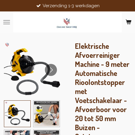
Verzending 1-3 werkdagen
Ga
direct
naar
de
hoofdinhoud
Elektrische
Afvoerreiniger
Machine - 9 meter
Automatische
Rioolontstopper
met
Voetschakelaar -
Afvoerboor voor
20 tot 50 mm
Buizen -