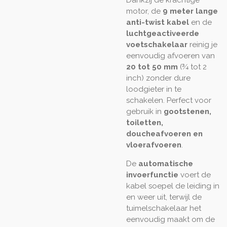
motor, de
9 meter lange
anti-twist kabel
en de
luchtgeactiveerde
voetschakelaar
reinig je
eenvoudig afvoeren van
20 tot 50 mm
(¾ tot 2
inch) zonder dure
loodgieter in te
schakelen. Perfect voor
gebruik in
gootstenen,
toiletten,
doucheafvoeren en
vloerafvoeren
.
De
automatische
invoerfunctie
voert de
kabel soepel de leiding in
en weer uit, terwijl de
tuimelschakelaar het
eenvoudig maakt om de