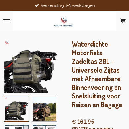
Verzending 1-3 werkdagen
Ga
direct
naar
de
hoofdinhoud
Waterdichte
Motorfiets
Zadeltas 20L –
Universele Zijtas
met Afneembare
Binnenvoering en
Snelsluiting voor
Reizen en Bagage
€ 161,95
GRATIS verzending