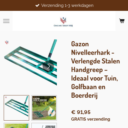
Verzending 1-3 werkdagen
Ga
direct
naar
de
hoofdinhoud
Gazon
Nivelleerhark -
Verlengde Stalen
Handgreep –
Ideaal voor Tuin,
Golfbaan en
Boerderij
€ 91,95
GRATIS verzending