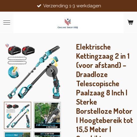
Verzending 1-3 werkdagen
Ga
direct
naar
de
hoofdinhoud
Elektrische
Kettingzaag 2 in 1
(voor afstand) –
Draadloze
Telescopische
Paalzaag 8 Inch |
Sterke
Borstelloze Motor
| Hoogtebereik tot
15,5 Meter |