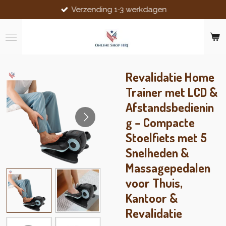
Verzending 1-3 werkdagen
Ga
direct
naar
de
hoofdinhoud
Revalidatie Home
Trainer met LCD &
Afstandsbedienin
g – Compacte
Stoelfiets met 5
Snelheden &
Massagepedalen
voor Thuis,
Kantoor &
Revalidatie