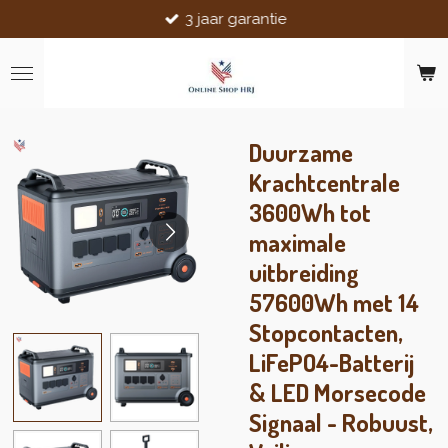
3 jaar garantie
Ga
direct
naar
de
hoofdinhoud
Duurzame
Krachtcentrale
3600Wh tot
maximale
uitbreiding
57600Wh met 14
Stopcontacten,
LiFePO4-Batterij
& LED Morsecode
Signaal - Robuust,