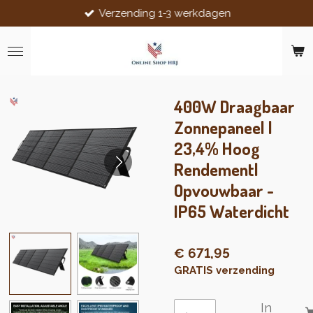
Verzending 1-3 werkdagen
Ga
direct
naar
de
hoofdinhoud
400W Draagbaar
Zonnepaneel |
23,4% Hoog
Rendement|
Opvouwbaar -
IP65 Waterdicht
€ 671,95
GRATIS verzending
In