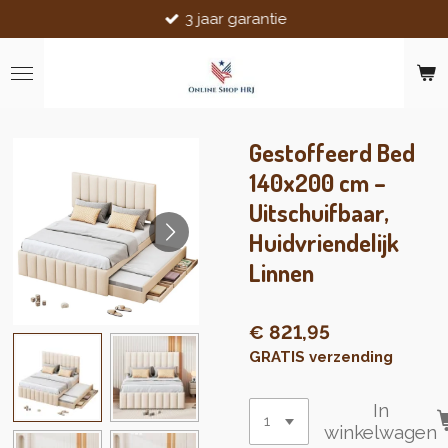
3 jaar garantie
Ga
direct
naar
de
hoofdinhoud
Gestoffeerd Bed
140x200 cm –
Uitschuifbaar,
Huidvriendelijk
Linnen
€ 821,95
GRATIS verzending
In
winkelwagen