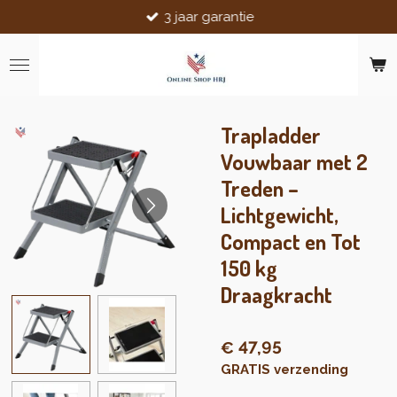
3 jaar garantie
Ga
direct
naar
de
hoofdinhoud
Trapladder
Vouwbaar met 2
Treden –
Lichtgewicht,
Compact en Tot
150 kg
Draagkracht
€ 47,95
GRATIS verzending