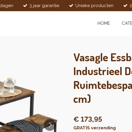
kdagen
3 jaar garantie
Unieke producten
2
HOME
CAT
Vasagle Essb
Industrieel 
Ruimtebespa
cm)
€ 173,95
GRATIS verzending