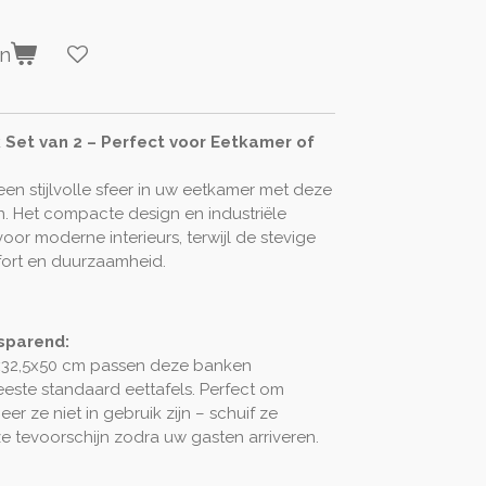
en
k Set van 2 – Perfect voor Eetkamer of
een stijlvolle sfeer in uw eetkamer met deze
. Het compacte design en industriële
voor moderne interieurs, terwijl de stevige
fort en duurzaamheid.
sparend:
x32,5x50 cm passen deze banken
este standaard eettafels. Perfect om
r ze niet in gebruik zijn – schuif ze
 tevoorschijn zodra uw gasten arriveren.