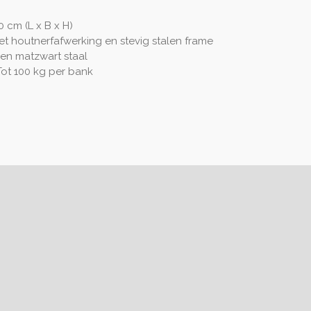
 cm (L x B x H)
 houtnerfafwerking en stevig stalen frame
en matzwart staal
ot 100 kg per bank