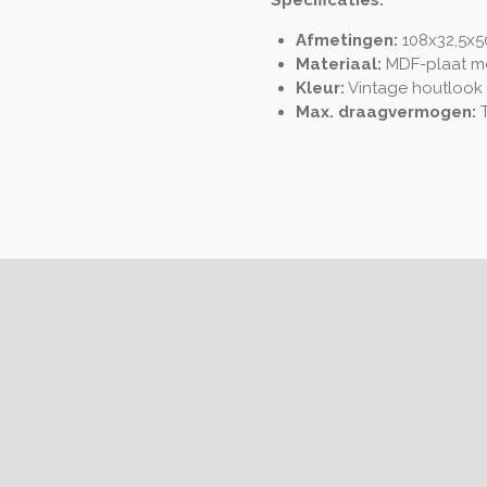
Afmetingen:
108x32,5x50
Materiaal:
MDF-plaat met
Kleur:
Vintage houtlook 
Max. draagvermogen:
T