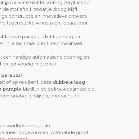
ing:
De waterdichte coating zorgt ervoor
e stof afrolt, zodat je droog blijft.
ige constructie en innovatieve ontwerp
d tegen sterke windstoten, ideaal voor
cht:
Deze paraplu is licht genoeg om
 in je tas, maar biedt toch maximale
t een handige automatische opening en
el en eenvoudig in gebruik.
 paraplu?
lt of op reis bent, deze
dubbele laag
e paraplu
biedt je de betrouwbaarheid die
comfortabel te blijven, ongeacht de
en windbestendige stof
anneer opgevouwen, voldoende groot