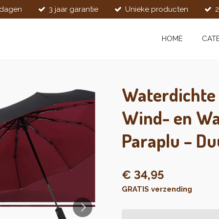
kdagen
3 jaar garantie
Unieke producten
2
HOME
CAT
Waterdichte
Wind- en Wa
Paraplu – D
€ 34,95
GRATIS verzending