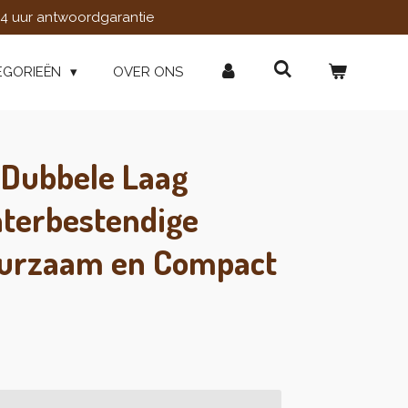
4 uur antwoordgarantie
EGORIEËN
OVER ONS
 Dubbele Laag
terbestendige
uurzaam en Compact