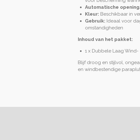
voor bescherming wann
Automatische opening/
Kleur:
Beschikbaar in ver
Gebruik:
Ideaal voor dag
omstandigheden
Inhoud van het pakket:
1 x Dubbele Laag Wind-
Blijf droog en stijlvol, onge
en windbestendige paraplu