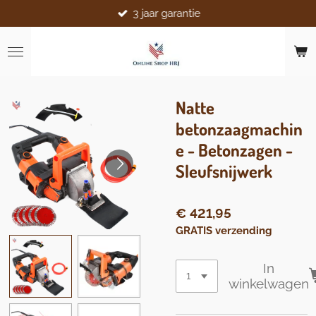
3 jaar garantie
Ga
direct
naar
de
hoofdinhoud
Natte
betonzaagmachin
e - Betonzagen -
Sleufsnijwerk
€ 421,95
GRATIS verzending
In
winkelwagen