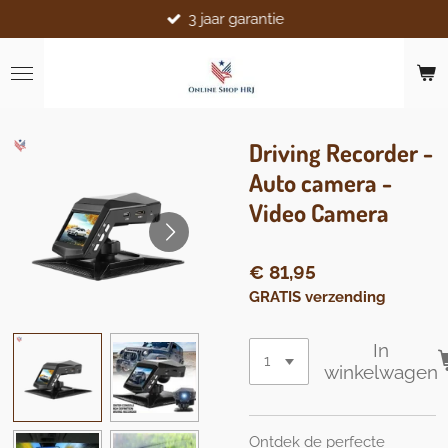
3 jaar garantie
Ga
direct
naar
de
hoofdinhoud
Driving Recorder -
Auto camera -
Video Camera
€ 81,95
GRATIS verzending
In
winkelwagen
Ontdek de perfecte