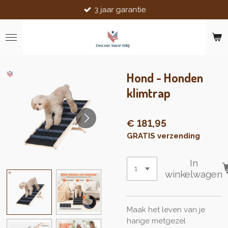
3 jaar garantie
Ga
direct
naar
de
hoofdinhoud
Hond - Honden
klimtrap
€ 181,95
GRATIS verzending
In
winkelwagen
Maak het leven van je
harige metgezel