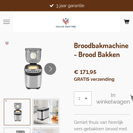
3 jaar garantie
Ga
direct
naar
de
hoofdinhoud
Broodbakmachine
- Brood Bakken
€ 171,95
GRATIS verzending
In
winkelwagen
Geniet thuis van heerlijk
vers gebakken brood met