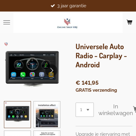
3 jaar garantie
Ga
direct
naar
de
hoofdinhoud
Universele Auto
Radio - Carplay -
Android
€ 141,95
GRATIS verzending
In
winkelwagen
Upgrade je rijervaring met