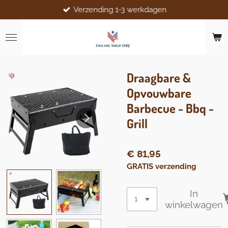
Verzending 1-3 werkdagen
Ga
direct
naar
de
hoofdinhoud
Draagbare &
Opvouwbare
Barbecue - Bbq -
Grill
€ 81,95
GRATIS verzending
In
winkelwagen