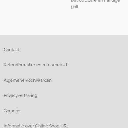
betrouwbare en handige
grill.
Contact
Retourformulier en retourbeleid
Algemene voorwaarden
Privacyverklaring
Garantie
Informatie over Online Shop HRJ