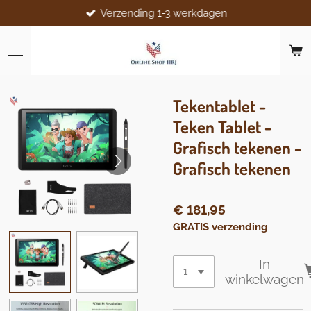
Verzending 1-3 werkdagen
Ga
direct
naar
de
hoofdinhoud
Tekentablet -
Teken Tablet -
Grafisch tekenen -
Grafisch tekenen
€ 181,95
GRATIS verzending
In
winkelwagen