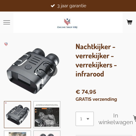
3 jaar garantie
Ga
direct
naar
de
hoofdinhoud
Nachtkijker -
verrekijker -
verrekijkers -
infrarood
€ 74,95
GRATIS verzending
In
winkelwagen