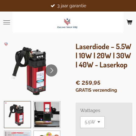
3 jaar garantie
Ga
direct
naar
de
hoofdinhoud
Laserdiode – 5.5W
| 10W | 20W | 30W
| 40W - Laserkop
€ 259,95
GRATIS verzending
Wattages