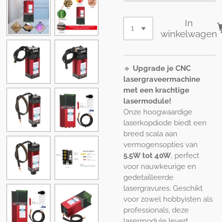
In
winkelwagen
🔹
Upgrade je CNC
lasergraveermachine
met een krachtige
lasermodule!
Onze hoogwaardige
laserkopdiode biedt een
breed scala aan
vermogensopties van
5.5W tot 40W
, perfect
voor nauwkeurige en
gedetailleerde
lasergravures. Geschikt
voor zowel hobbyisten als
professionals, deze
lasermodule levert