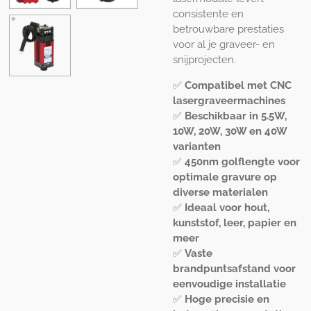
consistente en
betrouwbare prestaties
voor al je graveer- en
snijprojecten.
✅
Compatibel met CNC
lasergraveermachines
✅
Beschikbaar in 5.5W,
10W, 20W, 30W en 40W
varianten
✅
450nm golflengte voor
optimale gravure op
diverse materialen
✅
Ideaal voor hout,
kunststof, leer, papier en
meer
✅
Vaste
brandpuntsafstand voor
eenvoudige installatie
✅
Hoge precisie en