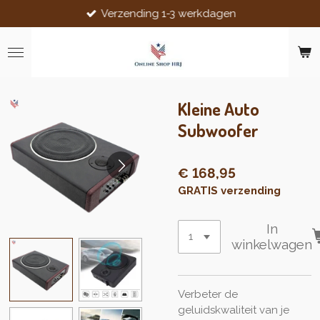
Verzending 1-3 werkdagen
Ga
direct
naar
de
hoofdinhoud
Kleine Auto
Subwoofer
€ 168,95
GRATIS verzending
In
winkelwagen
Verbeter de
geluidskwaliteit van je