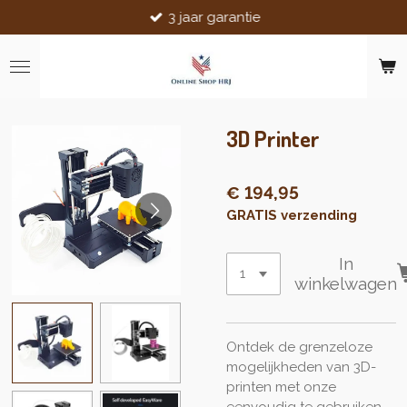
3 jaar garantie
Ga
direct
naar
de
hoofdinhoud
3D Printer
€ 194,95
GRATIS verzending
In
winkelwagen
Ontdek de grenzeloze
mogelijkheden van 3D-
printen met onze
eenvoudig te gebruiken