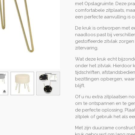
met Opslagruimte. Deze prac
comfortabele zitplaats, ma
een perfecte aanvulling is o
De kruk is ontworpen met ee
naadloos past bij verschille
gestoffeerde zitvlak zorgen
zitervaring.
Wat deze kruk echt bijzond
onder het zitvlak. Hierdoor
tijdschriften, afstandsbedi
bezittingen opbergen, waar
blijft.
Of u nu extra zitplaatsen n
om te ontspannen en te gen
de perfecte oplossing. Plaa
zitplek of gebruik het als 
Met zijn duurzame construc
kruk gebouwd om lang mee t