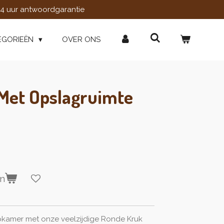
4 uur antwoordgarantie
EGORIEËN
OVER ONS
Met Opslagruimte
en
kamer met onze veelzijdige Ronde Kruk