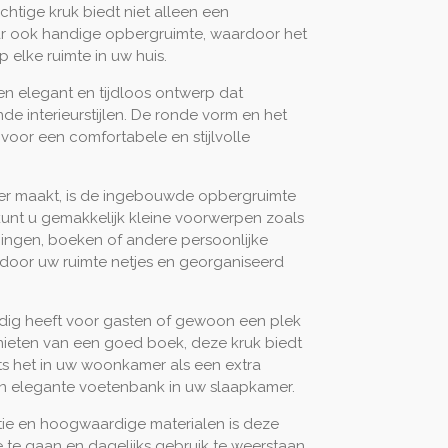
htige kruk biedt niet alleen een
ar ook handige opbergruimte, waardoor het
p elke ruimte in uw huis.
n elegant en tijdloos ontwerp dat
nde interieurstijlen. De ronde vorm en het
 voor een comfortabele en stijlvolle
er maakt, is de ingebouwde opbergruimte
 kunt u gemakkelijk kleine voorwerpen zoals
eningen, boeken of andere persoonlijke
door uw ruimte netjes en georganiseerd
odig heeft voor gasten of gewoon een plek
ieten van een goed boek, deze kruk biedt
ts het in uw woonkamer als een extra
een elegante voetenbank in uw slaapkamer.
tie en hoogwaardige materialen is deze
e gaan en dagelijks gebruik te weerstaan.