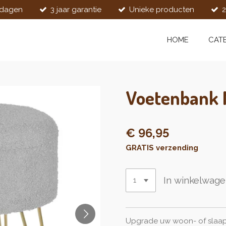
kdagen
3 jaar garantie
Unieke producten
2
HOME
CAT
Voetenbank 
€ 96,95
GRATIS verzending
In winkelwag
Upgrade uw woon- of slaap