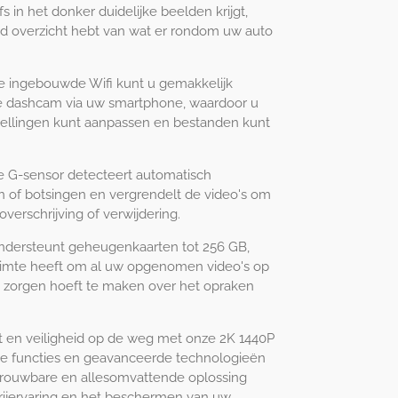
s in het donker duidelijke beelden krijgt,
ed overzicht hebt van wat er rondom uw auto
 de ingebouwde Wifi kunt u gemakkelijk
 dashcam via uw smartphone, waardoor u
stellingen kunt aanpassen en bestanden kunt
 G-sensor detecteert automatisch
of botsingen en vergrendelt de video's om
erschrijving of verwijdering.
Ondersteunt geheugenkaarten tot 256 GB,
imte heeft om al uw opgenomen video's op
ch zorgen hoeft te maken over het opraken
 en veiligheid op de weg met onze 2K 1440P
de functies en geavanceerde technologieën
rouwbare en allesomvattende oplossing
rijervaring en het beschermen van uw