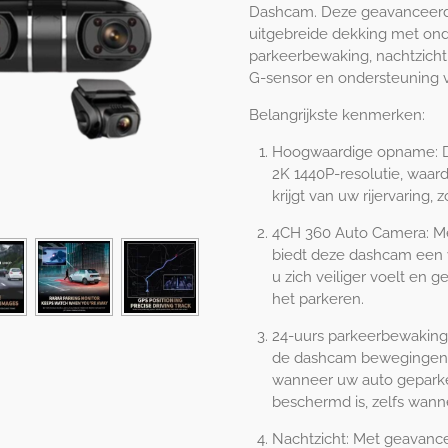
Dashcam. Deze geavanceerd
uitgebreide dekking met ond
parkeerbewaking, nachtzicht, 
G-sensor en ondersteuning 
Belangrijkste kenmerken:
Hoogwaardige opname: De
2K 1440P-resolutie, waar
krijgt van uw rijervaring, 
4CH 360 Auto Camera: Me
biedt deze dashcam een v
u zich veiliger voelt en 
het parkeren.
24-uurs parkeerbewaking
de dashcam bewegingen 
wanneer uw auto geparkee
beschermd is, zelfs wanne
Nachtzicht: Met geavance