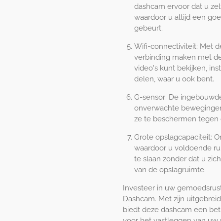
dashcam ervoor dat u zelf
waardoor u altijd een go
gebeurt.
Wifi-connectiviteit: Met
verbinding maken met de
video's kunt bekijken, in
delen, waar u ook bent.
G-sensor: De ingebouwde
onverwachte bewegingen 
ze te beschermen tegen ov
Grote opslagcapaciteit: 
waardoor u voldoende ru
te slaan zonder dat u zi
van de opslagruimte.
Investeer in uw gemoedsrust
Dashcam. Met zijn uitgebrei
biedt deze dashcam een bet
voor het vastleggen van uw 