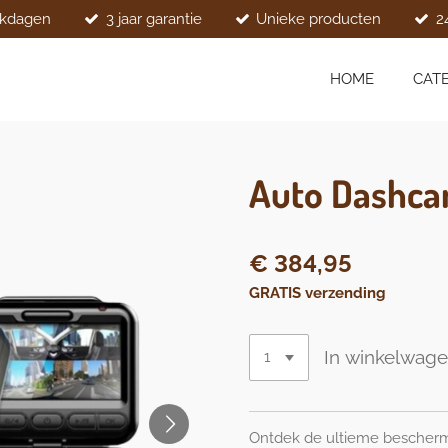
rkdagen
3 jaar garantie
Unieke producten
2
HOME
CAT
Auto Dashc
€ 384,95
GRATIS verzending
In winkelwag
Ontdek de ultieme bescherm