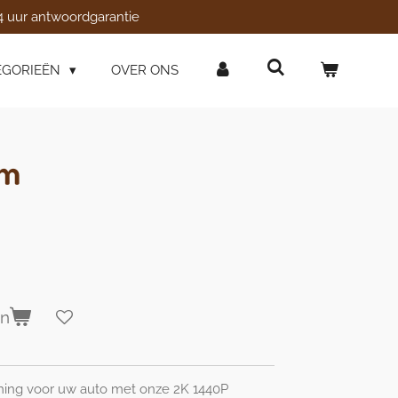
4 uur antwoordgarantie
EGORIEËN
OVER ONS
am
en
ing voor uw auto met onze 2K 1440P