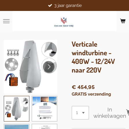
3 jaar garantie
Ga
direct
naar
de
hoofdinhoud
Verticale
windturbine -
400W - 12/24V
naar 220V
€ 454,95
GRATIS verzending
In
winkelwagen