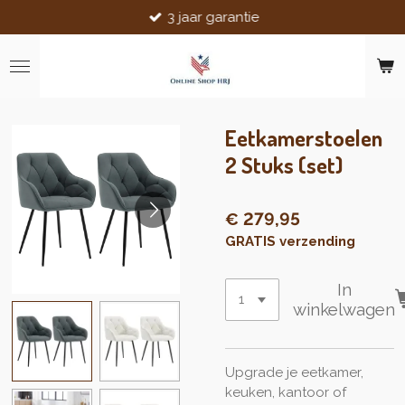
3 jaar garantie
Ga
direct
naar
de
hoofdinhoud
Eetkamerstoelen
2 Stuks (set)
€ 279,95
GRATIS verzending
In
winkelwagen
Upgrade je eetkamer,
keuken, kantoor of