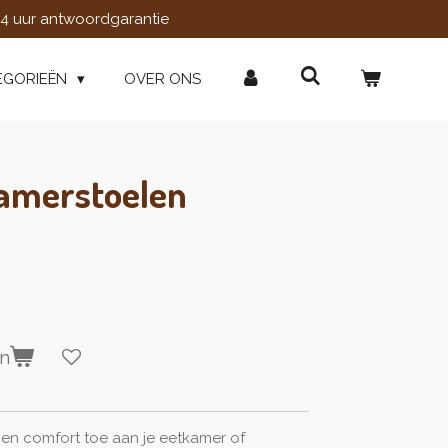
4 uur antwoordgarantie
EGORIEËN
OVER ONS
kamerstoelen
en
 en comfort toe aan je eetkamer of