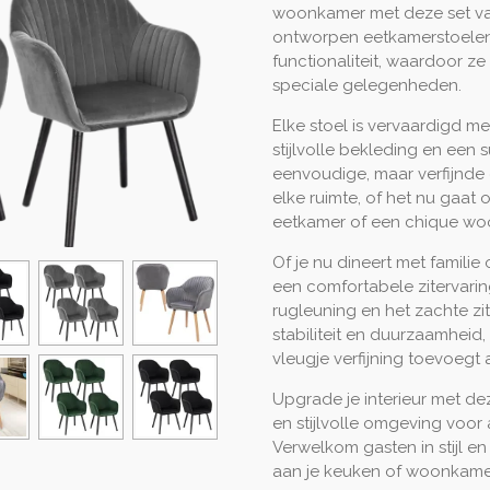
woonkamer met deze set van
ontworpen eetkamerstoelen 
functionaliteit, waardoor ze
speciale gelegenheden.
Elke stoel is vervaardigd m
stijlvolle bekleding en een
eenvoudige, maar verfijnde 
elke ruimte, of het nu gaa
eetkamer of een chique wo
Of je nu dineert met famili
een comfortabele zitervar
rugleuning en het zachte zi
stabiliteit en duurzaamheid
vleugje verfijning toevoegt
Upgrade je interieur met de
en stijlvolle omgeving voor 
Verwelkom gasten in stijl 
aan je keuken of woonkamer