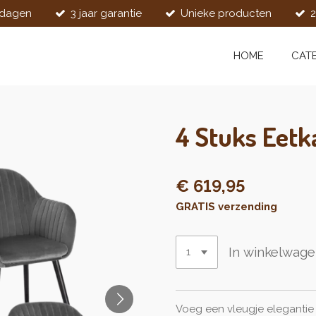
kdagen
3 jaar garantie
Unieke producten
2
HOME
CAT
4 Stuks Eet
€ 619,95
GRATIS verzending
In winkelwag
Voeg een vleugje elegantie