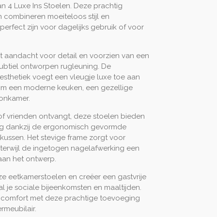
 4 Luxe Ins Stoelen. Deze prachtig
combineren moeiteloos stijl en
 perfect zijn voor dagelijks gebruik of voor
et aandacht voor detail en voorzien van een
 subtiel ontworpen rugleuning. De
esthetiek voegt een vleugje luxe toe aan
t om een moderne keuken, een gezellige
onkamer.
e of vrienden ontvangt, deze stoelen bieden
ing dankzij de ergonomisch gevormde
tkussen. Het stevige frame zorgt voor
, terwijl de ingetogen nagelafwerking een
 aan het ontwerp.
ze eetkamerstoelen en creëer een gastvrije
al je sociale bijeenkomsten en maaltijden.
en comfort met deze prachtige toevoeging
meubilair.