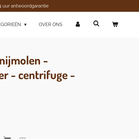
4 uur antwoordgarantie
EGORIEËN
OVER ONS
snijmolen -
r - centrifuge -