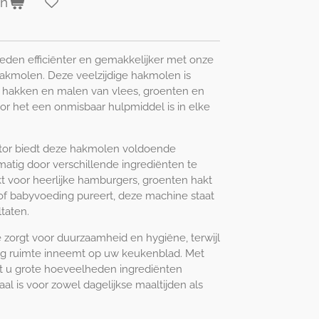
en
en efficiënter en gemakkelijker met onze
Hakmolen. Deze veelzijdige hakmolen is
 hakken en malen van vlees, groenten en
or het een onmisbaar hulpmiddel is in elke
tor biedt deze hakmolen voldoende
atig door verschillende ingrediënten te
t voor heerlijke hamburgers, groenten hakt
 of babyvoeding pureert, deze machine staat
taten.
ie zorgt voor duurzaamheid en hygiëne, terwijl
g ruimte inneemt op uw keukenblad. Met
unt u grote hoeveelheden ingrediënten
al is voor zowel dagelijkse maaltijden als