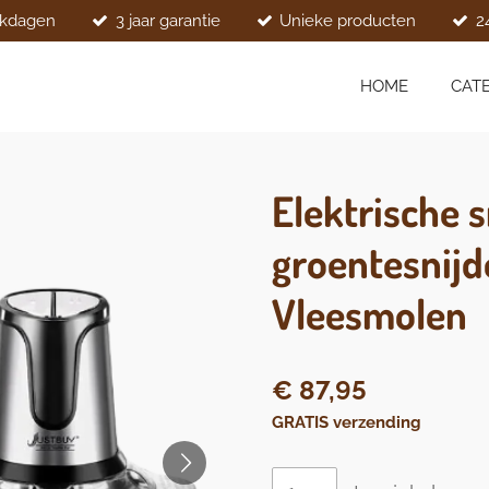
rkdagen
3 jaar garantie
Unieke producten
2
HOME
CAT
Elektrische 
groentesnijde
Vleesmolen
€ 87,95
GRATIS verzending