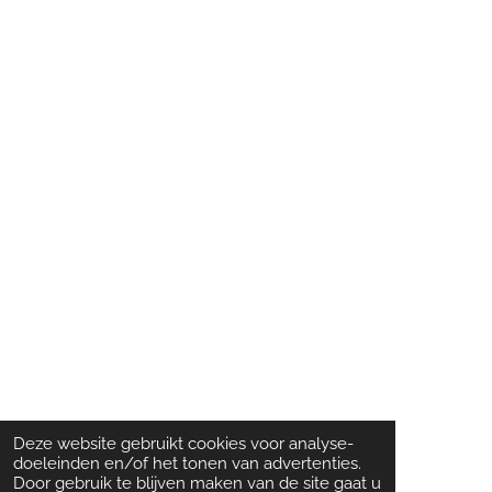
Deze website gebruikt cookies voor analyse-
doeleinden en/of het tonen van advertenties.
Door gebruik te blijven maken van de site gaat u