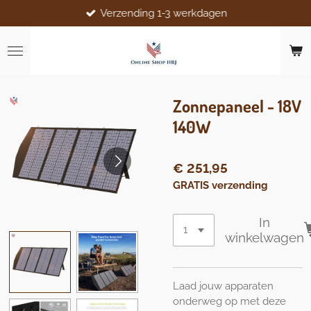
Verzending 1-3 werkdagen
Ga
direct
naar
de
hoofdinhoud
Zonnepaneel - 18V
140W
€ 251,95
GRATIS verzending
In
winkelwagen
Laad jouw apparaten
onderweg op met deze