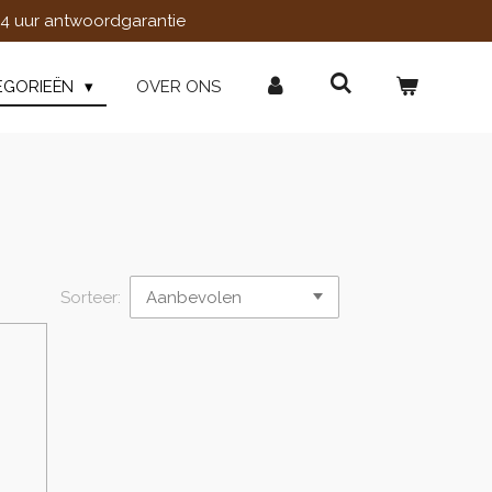
4 uur antwoordgarantie
EGORIEËN
OVER ONS
Sorteer: