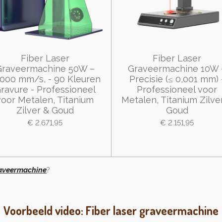
Fiber Laser
Fiber Laser
Graveermachine 50W –
Graveermachine 10W 
.000 mm/s, - 90 Kleuren
Precisie (≤ 0,001 mm) 
ravure - Professioneel
Professioneel voor
voor Metalen, Titanium
Metalen, Titanium Zilve
Zilver & Goud
Goud
€ 2.671,95
€ 2.151,95
aveermachine
?
Voorbeeld video: Fiber laser graveermachine