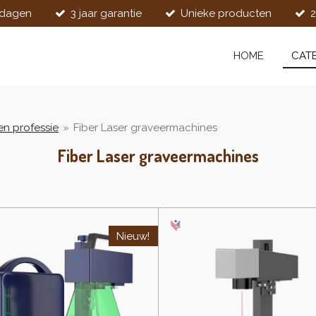
kdagen
3 jaar garantie
Unieke producten
2
HOME
CAT
 en professie
»
Fiber Laser graveermachines
Fiber Laser graveermachines
Nieuw!