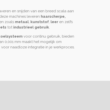
averen en snijden van een breed scala aan
, deze machines leveren
haarscherpe,
gen zoals
metaal
,
kunststof
,
leer
en zelfs
gets
tot
industrieel gebruik
.
koelsysteem
voor continu gebruik, bieden
an 0,001 mm maakt het mogelijk om
 voor naadloze integratie in je werkproces.