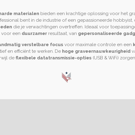
l
u
n
a
t
t
harde materialen
bieden een krachtige oplossing voor het gr
y
e
e
ofessional bent in de industrie of een gepassioneerde hobbyist
neden
die je verwachtingen overtreffen. Ideaal voor toepassin
r
n voor een
duurzamer
resultaat, van
gepersonaliseerde gad
f
u
andmatig verstelbare focus
voor maximale controle en een
l
ief en efficiënt te werken. De
hoge graveernauwkeurigheid
v
l
rwijl de
flexibele datatransmissie-opties
(USB & WiFi) zorgen
s
c
r
e
e
n